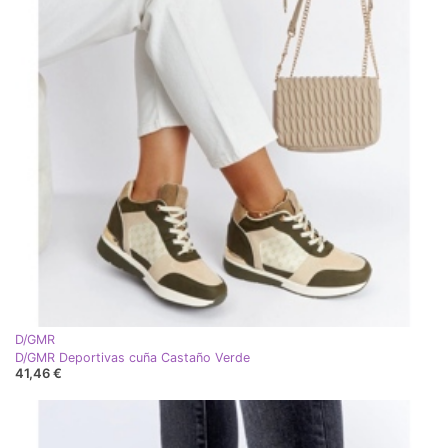
D/GMR
D/GMR Deportivas cuña Castaño Verde
41,46 €