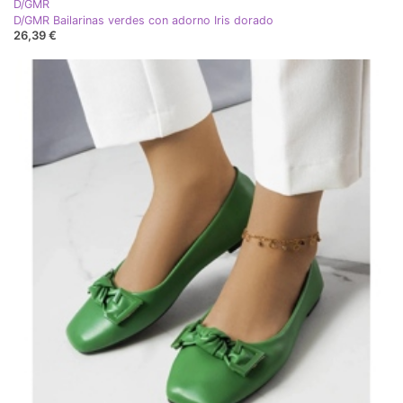
D/GMR
D/GMR Bailarinas verdes con adorno Iris dorado
26,39 €