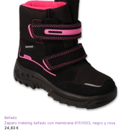
Befado
Zapato trekking befado con membrana 615Y003, negro y rosa
24,83 €