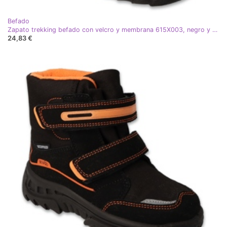
Befado
Zapato trekking befado con velcro y membrana 615X003, negro y rosa
24,83 €