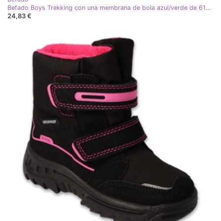
Befado Boys Trekking con una membrana de bola azul/verde de 615x004
24,83 €