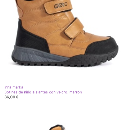
Inna marka
Botines de niño aislantes con velcro. marrón
36,09 €