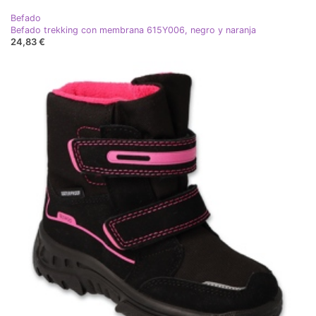
Befado
Befado trekking con membrana 615Y006, negro y naranja
24,83 €