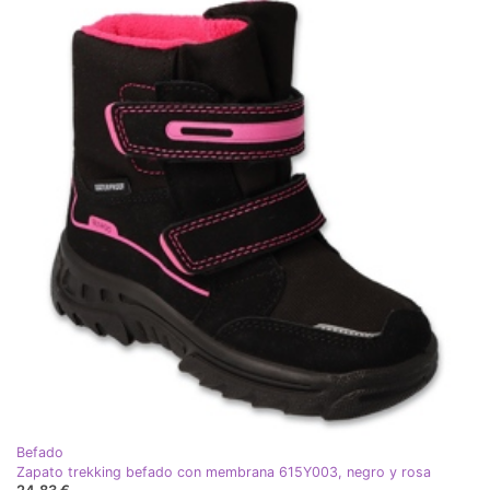
Befado
Zapato trekking befado con membrana 615Y003, negro y rosa
24,83 €