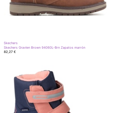
Skechers
Skechers Gravlen Brown 94060L-Brn Zapatos marrón
82,27 €