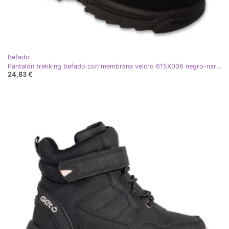
Befado
Pantalón trekking befado con membrana velcro 615X006 negro-naranja
24,83 €