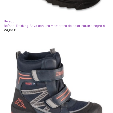
Befado
Befado Trekking Boys con una membrana de color naranja negro 615Y006
24,83 €