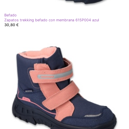
Befado
Zapatos trekking befado con membrana 615P004 azul
30,80 €