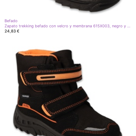
Befado
Zapato trekking befado con velcro y membrana 615X003, negro y rosa
24,83 €