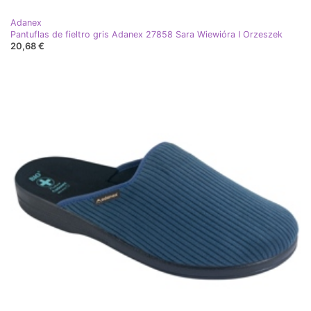
Adanex
Pantuflas de fieltro gris Adanex 27858 Sara Wiewióra I Orzeszek
20,68 €