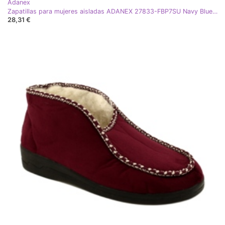
Adanex
Zapatillas para mujeres aisladas ADANEX 27833-FBP7SU Navy Blue azul
28,31 €