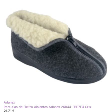
Adanex
Pantuflas de Fieltro Aislantes Adanex 26844-FBP7FU Gris
21,71 €