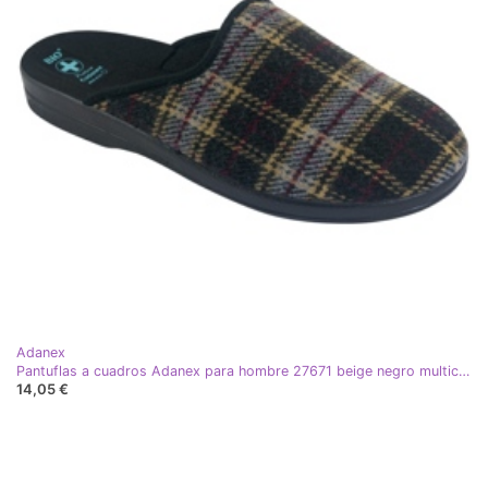
Adanex
Pantuflas a cuadros Adanex para hombre 27671 beige negro multicolor
14,05 €