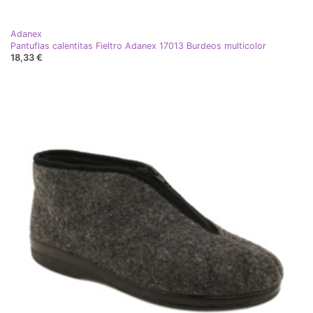
Adanex
Pantuflas calentitas Fieltro Adanex 17013 Burdeos multicolor
18,33 €