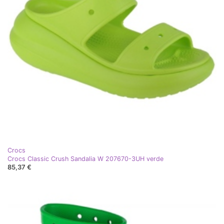
Crocs
Crocs Classic Crush Sandalia W 207670-3UH verde
85,37 €