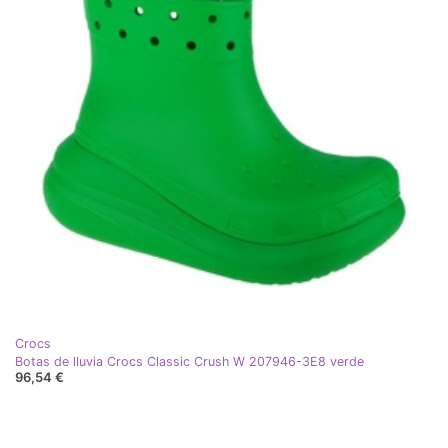
Crocs
Botas de lluvia Crocs Classic Crush W 207946-3E8 verde
96,54 €