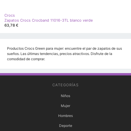
Crocs
Zapatos Crocs Crocband 11016-3TL blanco verde
63,78 €
Productos Crocs Green para mujer: encuentre el par de zapatos de sus
sueños. Las últimas tendencias, precios atractivos. Disfrute de la
comodidad de comprar.
CATEGORÍAS
Niños
Mujer
Hombres
Deporte