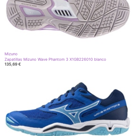
Mizuno
Zapatillas Mizuno Wave Phantom 3 X1GB226010 blanco
135,69 €