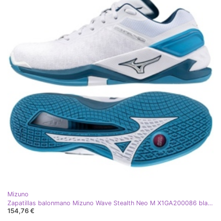
Mizuno
Zapatillas balonmano Mizuno Wave Stealth Neo M X1GA200086 blanco
154,76 €