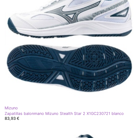
Mizuno
Zapatillas balonmano Mizuno Stealth Star 2 X1GC230721 blanco
83,93 €