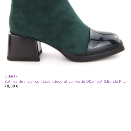
S.Barski
Botines de mujer con tacón decorativo, verde D&amp;A S.Barski Premium Collection MR880-018
78,38 €