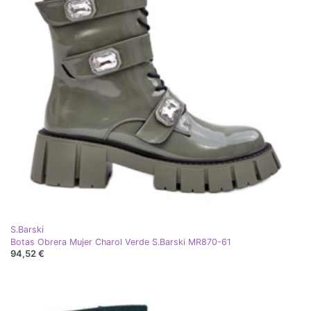
S.Barski
Botas Obrera Mujer Charol Verde S.Barski MR870-61
94,52 €