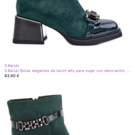
S.Barski
S.Barski Botas elegantes de tacón alto para mujer con decoración, verde oscuro MR880-127
83,60 €