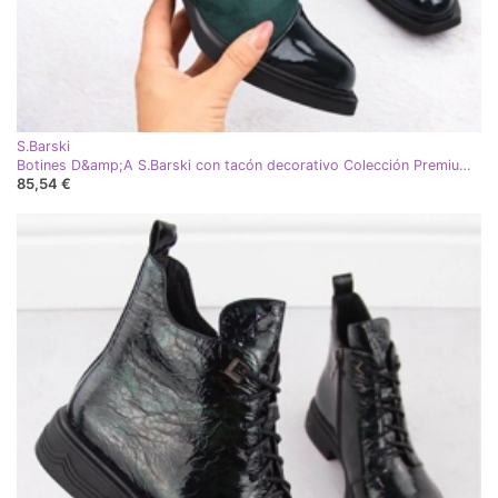
S.Barski
Botines D&amp;A S.Barski con tacón decorativo Colección Premium W MR880-018 OLI269B verde
85,54 €