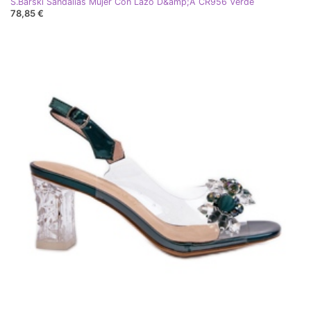
S.Barski Sandalias Mujer Con Lazo D&amp;A CR956 Verde
78,85 €