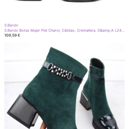
S.Barski
S.Barski Botas Mujer Piel Charol, Cálidas, Cremallera, D&amp;A LZ42-042, Verde Oscuro
109,59 €