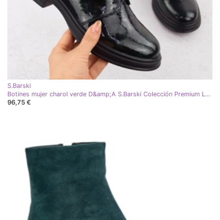
S.Barski
Botines mujer charol verde D&amp;A S.Barski Colección Premium LZ42-042
96,75 €