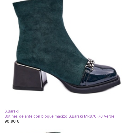
S.Barski
Botines de ante con bloque macizo S.Barski MR870-70 Verde
90,90 €