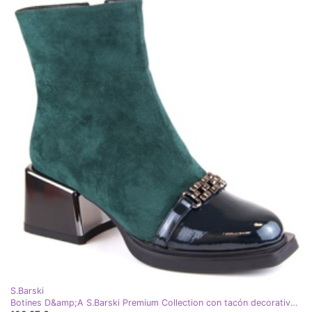
S.Barski
Botines D&amp;A S.Barski Premium Collection con tacón decorativo W OLI231B verde