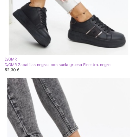
D/GMR
D/GMR Zapatillas negras con suela gruesa Finestra. negro
52,30 €