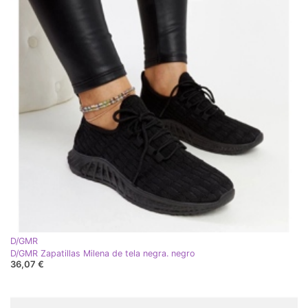
D/GMR
D/GMR Zapatillas Milena de tela negra. negro
36,07 €