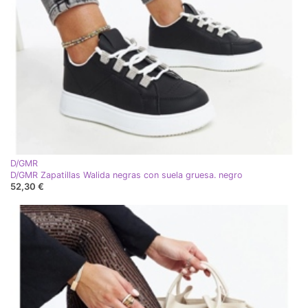
D/GMR
D/GMR Zapatillas Walida negras con suela gruesa. negro
52,30 €