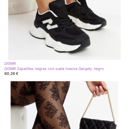
D/GMR
D/GMR Zapatillas negras con suela masiva Gergely. negro
60,26 €