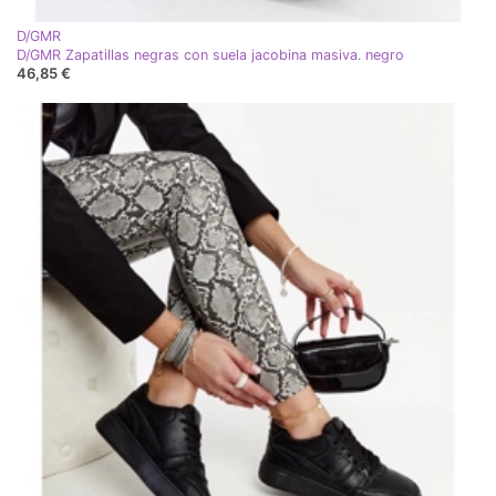
D/GMR
D/GMR Zapatillas negras con suela jacobina masiva. negro
46,85 €