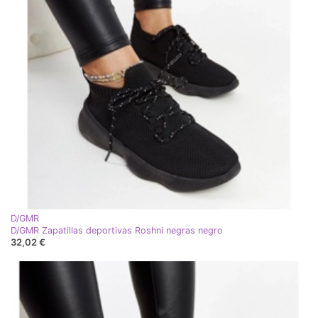
D/GMR
D/GMR Zapatillas deportivas Roshni negras negro
32,02 €