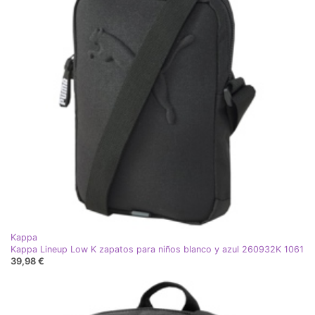
Kappa
Kappa Lineup Low K zapatos para niños blanco y azul 260932K 1061
39,98 €