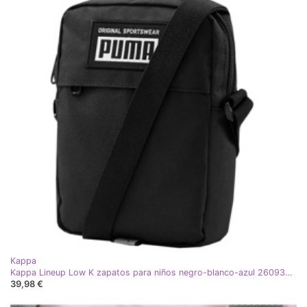
Kappa
Kappa Lineup Low K zapatos para niños negro-blanco-azul 260932K 1160
39,98 €