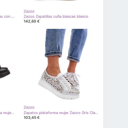
Zazoo
Zapatillas deportivas Zazoo blancas con parte inferior enorme. blanco
Zazoo Zapatillas cuña blancas blanco
142,60 €
Zazoo
Zazoo Chanclas de plataforma para mujer Blanco
Zapatos plataforma mujer Zazoo Gris Claro blanco
103,45 €