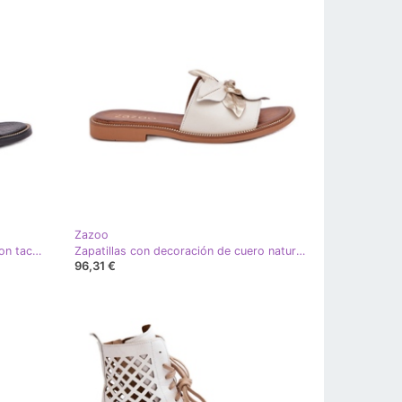
Zazoo
Sandalias de cuero para mujeres con tacones planos Zazoo 3688 White blanco
Zapatillas con decoración de cuero natural Zazoo 3667 White blanco
96,31 €