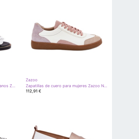
Zazoo
Sandalias de cuero con tacones planos Zazoo 40425 White blanco
Zapatillas de cuero para mujeres Zazoo N1220 White blanco
112,91 €