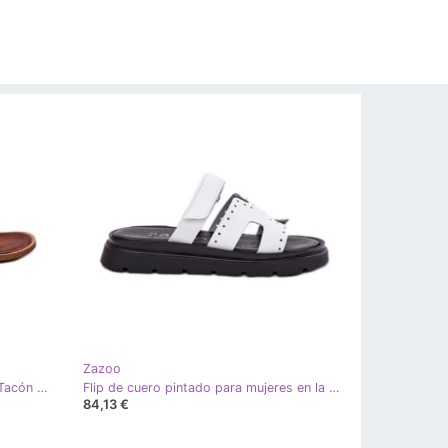
Zazoo
Zazoo 2938 Chanclas de Piel con Tacón Plano y Adorno Dorado, Cepillado blanco
Flip de cuero pintado para mujeres en la plataforma blanca Zazoo 40440 blanco
84,13 €