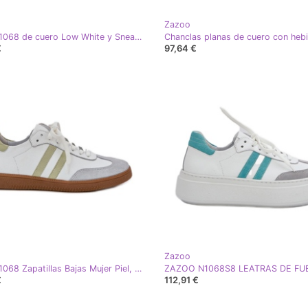
Zazoo
Zazoo N1068 de cuero Low White y Sneakers de Blue White and Navy Blue blanco
€
97,64 €
Zazoo
Zazoo N1068 Zapatillas Bajas Mujer Piel, Blanco
€
112,91 €