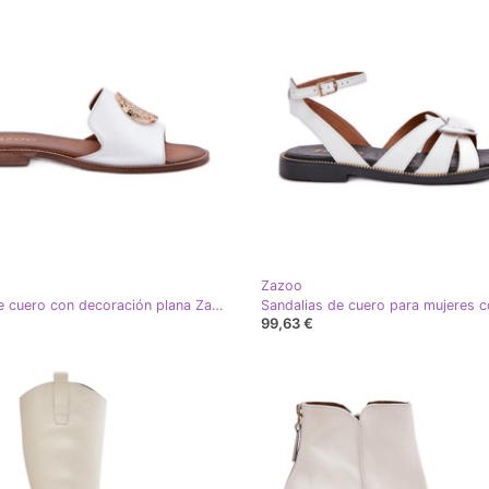
Zazoo
Aletas de cuero con decoración plana Zazoo 3047/o White blanco
99,63 €