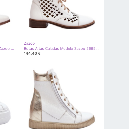
Zazoo
Bots en el poste de cuero natural Zazoo 3673 White blanco
Botas Altas Caladas Modelo Zazoo 2695/003 Blanco
144,40 €