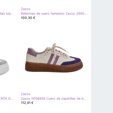
Zazoo
Chanclas planas de cuero con hebillas blancas Zazoo 3020 blanco
Ballerinas de cuero femenino Zazoo 2660/004 Blanco y oro
100,30 €
Zazoo
ZAZOO N1068S8 LEATRAS DE FUENTA DE LOOTRO BAJO EN LA PLATAFOR blanco
Zazoo N1068S6 Cuero de zapatillas de deporte para mujeres en la plataforma White blanco
112,91 €