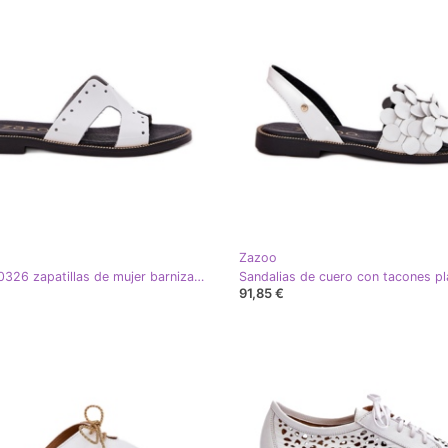
Zazoo
Zazoo 40326 zapatillas de mujer barnizadas con recortes decorativos blancos
91,85 €