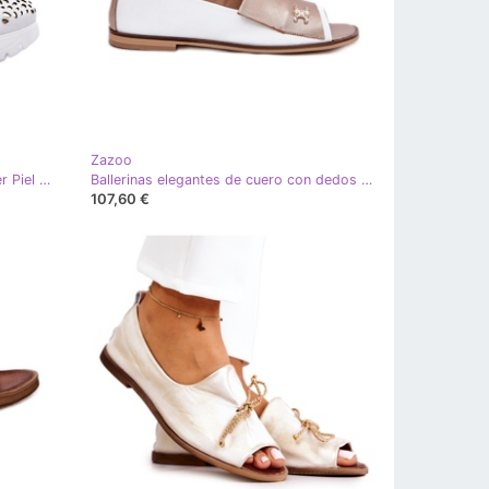
Zazoo
Zazoo 2821 Zapatos Calados Mujer Piel blanco
Ballerinas elegantes de cuero con dedos desnudos Zazoo 1865 White and Gold blanco
107,60 €