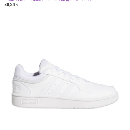
86,24 €