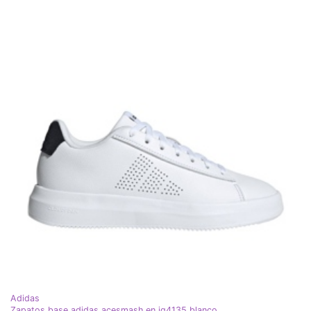
Adidas
Zapatos base adidas acesmash en jq4135 blanco