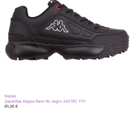
Kappa
Zapatillas Kappa Rave Nc negro 242782 1111
61,35 €