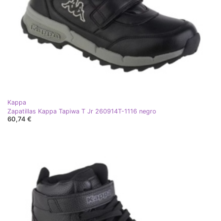
Kappa
Zapatillas Kappa Tapiwa T Jr 260914T-1116 negro
60,74 €