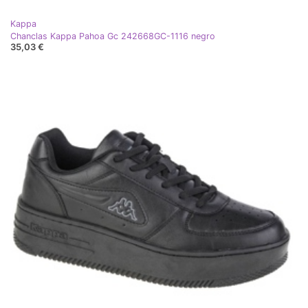
Kappa
Chanclas Kappa Pahoa Gc 242668GC-1116 negro
35,03 €