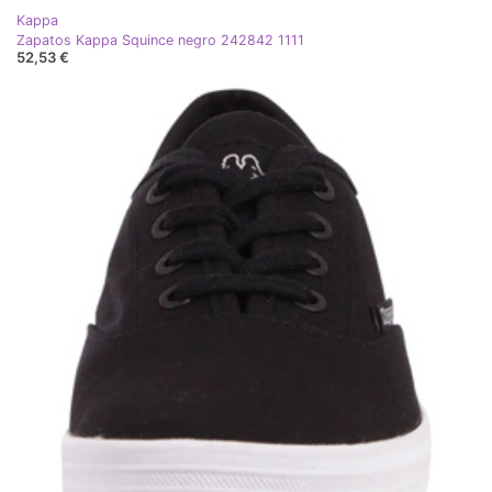
Kappa
Zapatos Kappa Squince negro 242842 1111
52,53 €