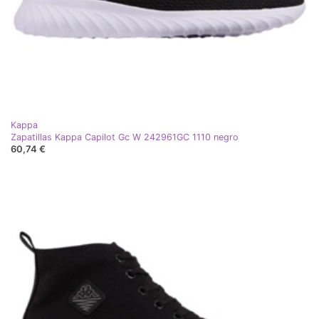
Kappa
Zapatillas Kappa Capilot Gc W 242961GC 1110 negro
60,74 €