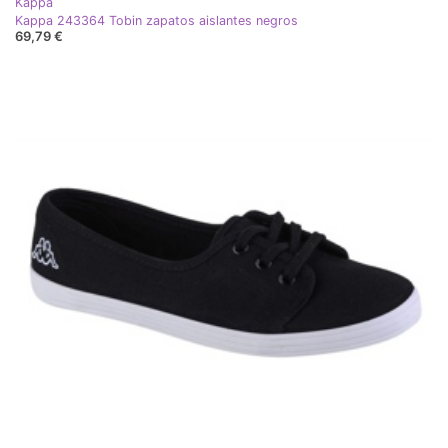
Kappa
Kappa 243364 Tobin zapatos aislantes negros
69,79 €