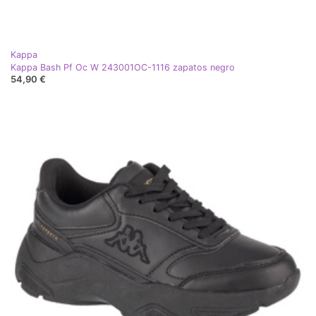
Kappa
Kappa Bash Pf Oc W 243001OC-1116 zapatos negro
54,90 €