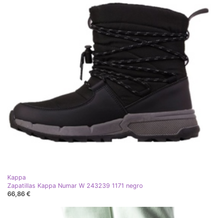
Kappa
Zapatillas Kappa Numar W 243239 1171 negro
66,86 €