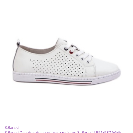
S.Barski
S.Barski Zapatos de cuero para mujeres S. Barski LR51-587 White blanco