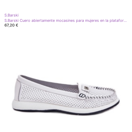
S.Barski
S.Barski Cuero abiertamente mocasines para mujeres en la plataforma con un adorno de S. Barski LR750 White blanco
67,20 €