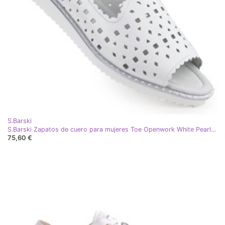
S.Barski
S.Barski Zapatos de cuero para mujeres Toe Openwork White Pearl S. Barski LR51-922 blanco
75,60 €