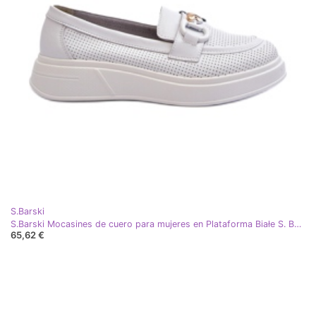
S.Barski
S.Barski Mocasines de cuero para mujeres en Plataforma Białe S. Barski LR720 con un adorno blanco
65,62 €