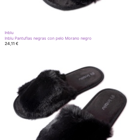
Inblu
Inblu Pantuflas negras con pelo Morano negro
24,11 €