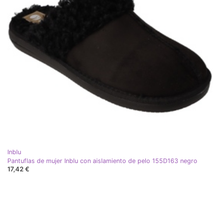
Inblu
Pantuflas de mujer Inblu con aislamiento de pelo 155D163 negro
17,42 €