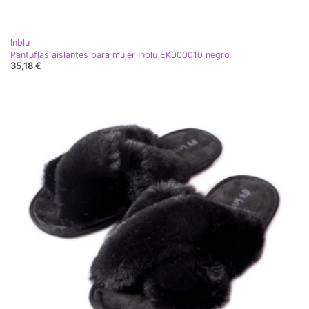
Inblu
Pantuflas aislantes para mujer Inblu EK000010 negro
35,18 €