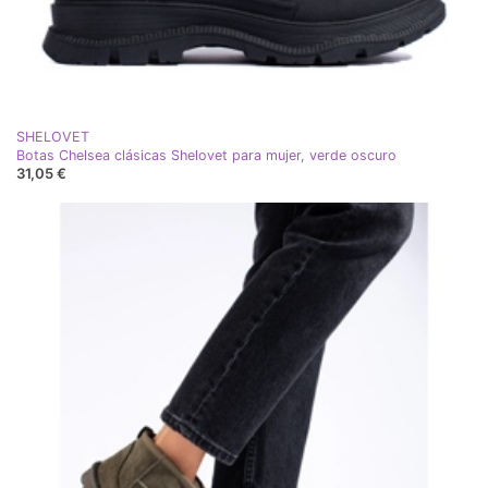
SHELOVET
Botas Chelsea clásicas Shelovet para mujer, verde oscuro
31,05 €