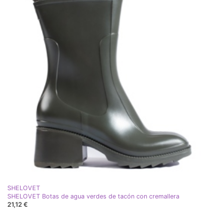
SHELOVET
SHELOVET Botas de agua verdes de tacón con cremallera
21,12 €