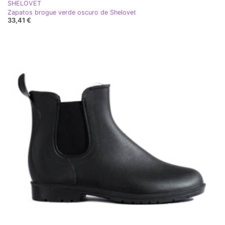
SHELOVET
Zapatos brogue verde oscuro de Shelovet
33,41 €