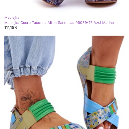
Maciejka
Maciejka Cuero Tacones Altos Sandalias 06089-17 Azul Marino
111,15 €