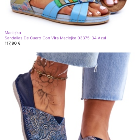
Maciejka
Sandalias De Cuero Con Vira Maciejka 03375-34 Azul
117,90 €