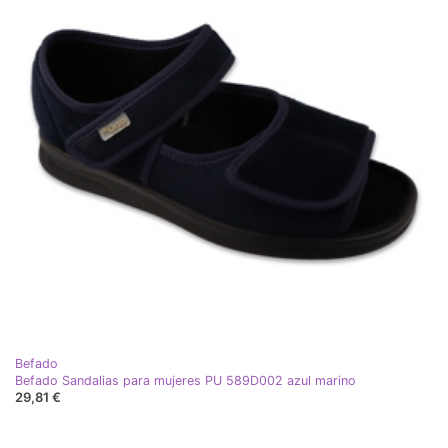
Befado
Befado Sandalias para mujeres PU 589D002 azul marino
29,81 €