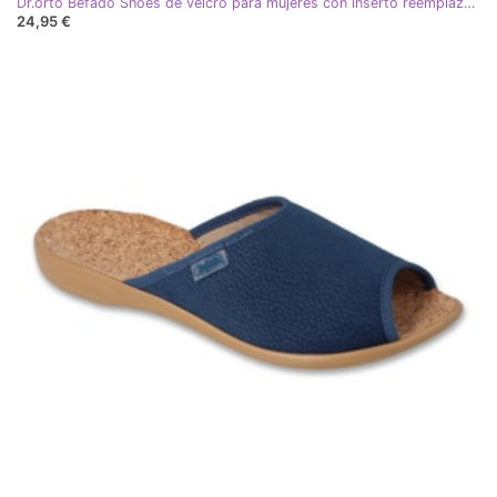
Dr.orto Befado Shoes de velcro para mujeres con inserto reemplazable PU 088D001 azul marino
24,95 €