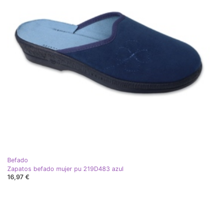
Befado
Zapatos befado mujer pu 219D483 azul
16,97 €