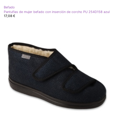
Befado
Pantuflas de mujer befado con inserción de corcho PU 254D158 azul
17,08 €