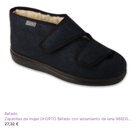
Befado
Zapatillas de mujer Dr.ORTO Befado con aislamiento de lana 986D013, azul marino
27,32 €