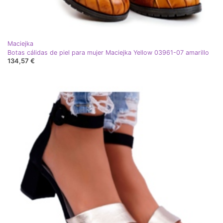
Maciejka
Botas cálidas de piel para mujer Maciejka Yellow 03961-07 amarillo
134,57 €