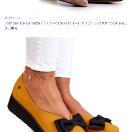
Maciejka
Bombas De Gamuza En Un Poste Maciejka 05427-39 Multicolor amarillo
81,88 €