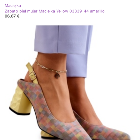
Maciejka
Zapato piel mujer Maciejka Yellow 03339-44 amarillo
96,67 €