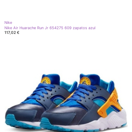
Nike
Nike Air Huarache Run Jr 654275 609 zapatos azul
117,02 €