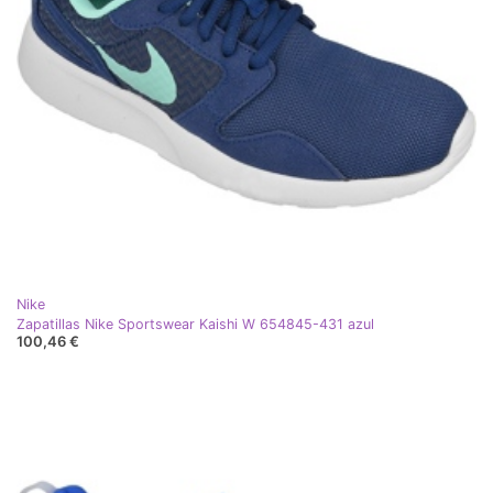
Nike
Zapatillas Nike Sportswear Kaishi W 654845-431 azul
100,46 €