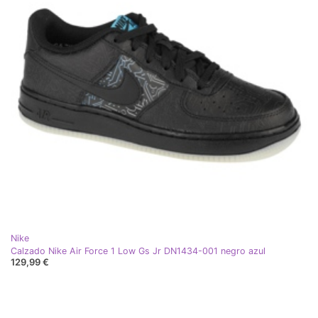
Nike
Calzado Nike Air Force 1 Low Gs Jr DN1434-001 negro azul
129,99 €