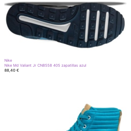
Nike
Nike Md Valiant Jr CN8558 405 zapatillas azul
88,40 €