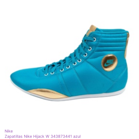
Nike
Zapatillas Nike Hijack W 343873441 azul