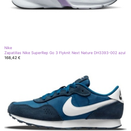
Nike
Zapatillas Nike SuperRep Go 3 Flyknit Next Nature DH3393-002 azul
168,42 €