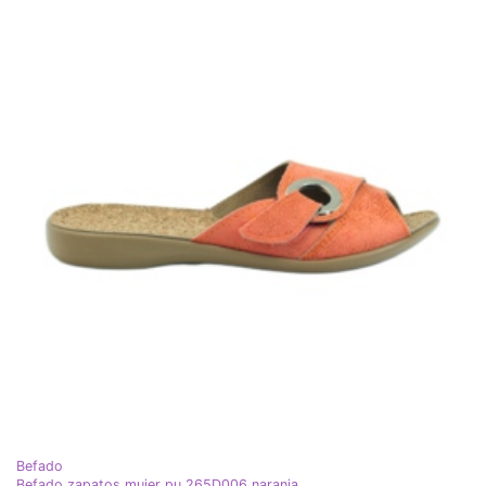
Befado
Befado zapatos mujer pu 265D006 naranja