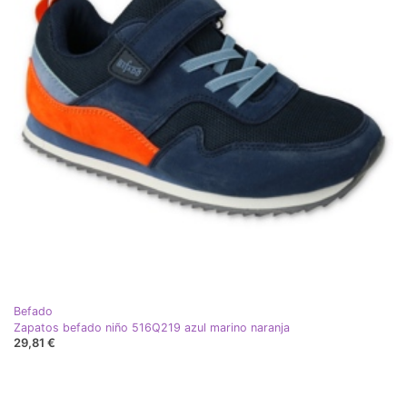
Befado
Zapatos befado niño 516Q219 azul marino naranja
29,81 €