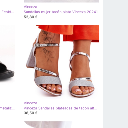
Vinceza
Vinceza Sandalias De Mujer De Piel Ecológica Con Tacón Alto Y Adornos Narhi Plateados plata
Sandalias mujer tacón plata Vinceza 20241
52,80 €
Vinceza
Sandalias mujer cuña con elástico metalizado plata Vinceza 17247
Vinceza Sandalias plateadas de tacón alto con purpurina Alicia plata
38,50 €