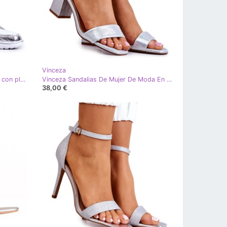
Vinceza
Vinceza Zapatos calados de mujer con plataforma blanco Deloren
Vinceza Sandalias De Mujer De Moda En Un Tacón Plata Lucida
38,00 €