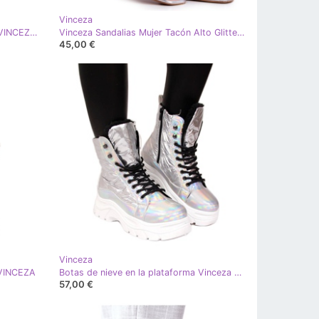
Vinceza
Tacones plateados con purpurina VINCEZA plata gris
Vinceza Sandalias Mujer Tacón Alto Glitter Plata Massimo
45,00 €
Vinceza
 VINCEZA
Botas de nieve en la plataforma Vinceza W JAN47B Silver holo
57,00 €