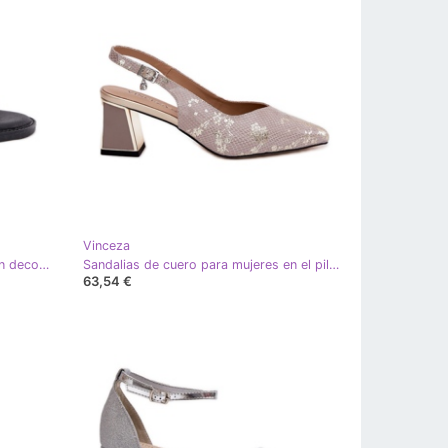
Vinceza
Sandalias de mujeres planas con un decorativo Vinceza 17378 Detalles de plata
Sandalias de cuero para mujeres en el pilar con herramientas de nariz alta Vinceza 66733 Oro y plata
63,54 €