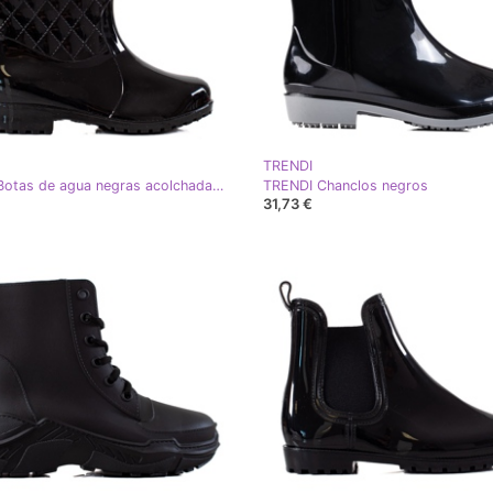
TRENDI
TRENDI Botas de agua negras acolchadas negro
TRENDI Chanclos negros
31,73 €