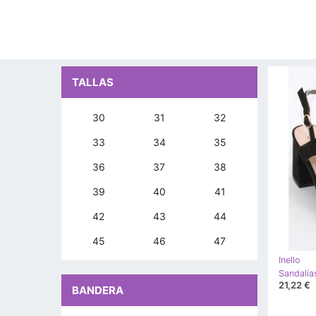
TALLAS
30
31
32
33
34
35
36
37
38
39
40
41
42
43
44
45
46
47
Inello
Sandalia
21,22 €
BANDERA