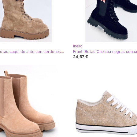
Inello
Centro Botas caqui de ante con cordones y pajarita - Inello beige
24,67 €