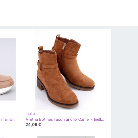
Inello
o marrón
Aretha Botines tacón ancho Camel - Inello marrón
24,09 €