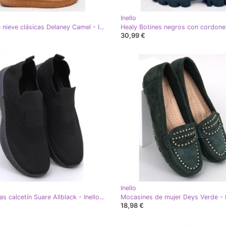
Inello
Botas de nieve clásicas Delaney Camel - Inello marrón
30,99 €
Inello
Deportivas calcetín Suare Allblack - Inello negro
Mocasines de mujer Deys Verde - I
18,98 €