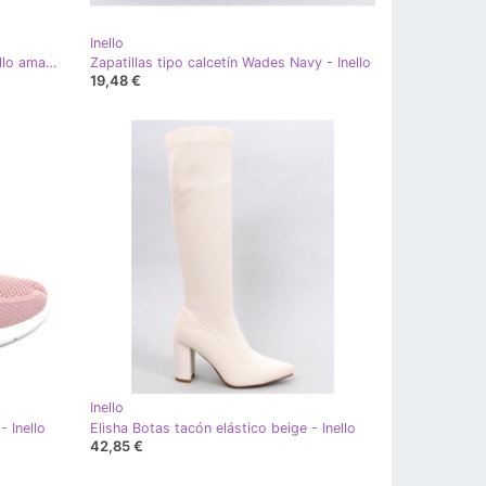
Inello
Foss Deportivas cuña dorada - Inello amarillo
Zapatillas tipo calcetín Wades Navy - Inello
19,48 €
Inello
- Inello
Elisha Botas tacón elástico beige - Inello
42,85 €