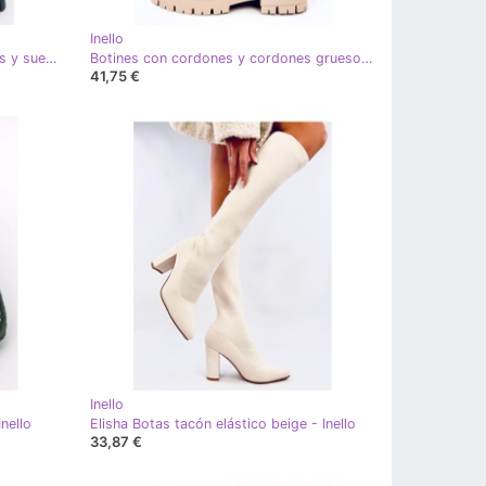
Inello
Healy Botines negros con cordones y suela gruesa - Inello
Botines con cordones y cordones gruesos Smiless Khaki - Inello beige
41,75 €
Inello
nello
Elisha Botas tacón elástico beige - Inello
33,87 €