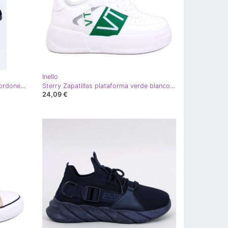
Inello
Franti Botas Chelsea negras con cordones - Inello negro
Sterry Zapatillas plataforma verde blanco - Inello
24,09 €