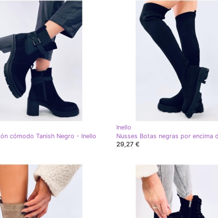
Inello
cón cómodo Tanish Negro - Inello
29,27 €