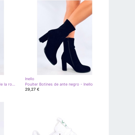
Inello
Nusses Botas negras por encima de la rodilla con parte superior elástica - Inello negro
Poulter Botines de ante negro - Inello
29,27 €