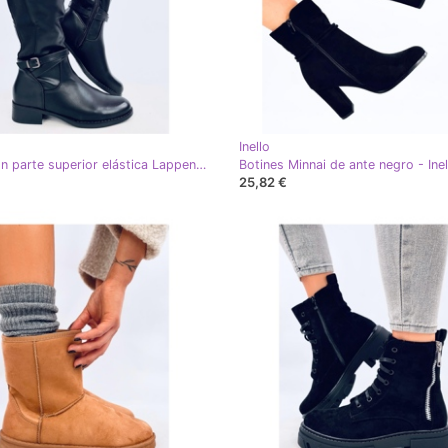
Inello
Botas con parte superior elástica Lappen Negro - Inello
Botines Minnai de ante negro - Inel
25,82 €