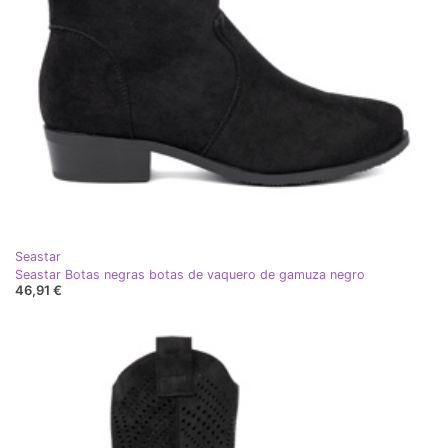
Seastar
Seastar Botas negras botas de vaquero de gamuza negro
46,91 €