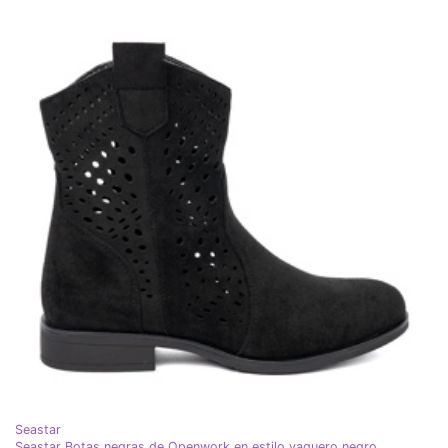
Seastar
Seastar Botas negras de Openwork en estilo vaquero negro