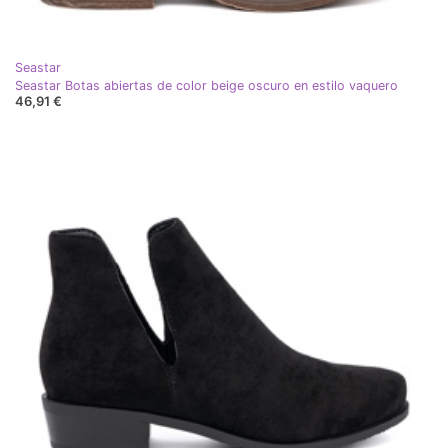
Seastar
Seastar Botas abiertas de color beige oscuro en estilo vaquero
46,91 €