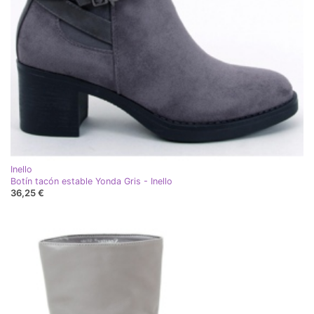
Inello
Botín tacón estable Yonda Gris - Inello
36,25 €