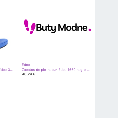
Edeo
Sandalias altas de piel en el talón Edeo 3338 azul naranja rosa amarillo
Zapatos de piel nobuk Edeo 1660 negro amarillo
40,24 €