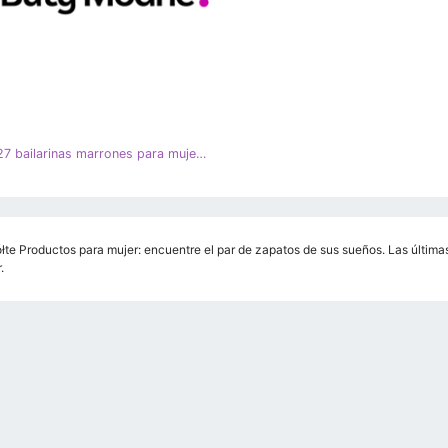
Edeo 1527 bailarinas marrones para mujer negro marrón amarillo
łte Productos para mujer: encuentre el par de zapatos de sus sueños. Las últimas
.