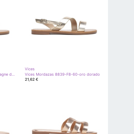
Vices
Vices Vicios 8839-F8-449-champagne dorado
Vices Mordazas 8839-F8-60-oro dorado
21,62 €