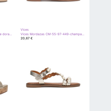
Vices
Vices Vicios 2038-449-champagne dorado
Vices Mordazas CM-55-97-449-champagne dorado
20,67 €