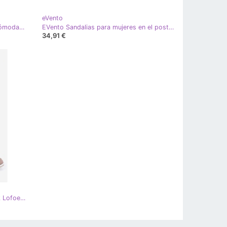
eVento
EVento Cuñas doradas de mujer cómodas dorado
EVento Sandalias para mujeres en el poste con un cinturón decorativo de cuero ecológico dorado
34,91 €
EVento Zlota Openwork Openwork Lofoers dorado