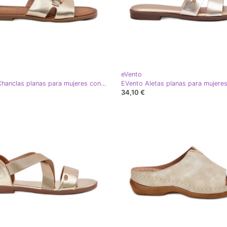
eVento
EVento Chanclas planas para mujeres con un detalle de oro decorativo dorado
34,10 €