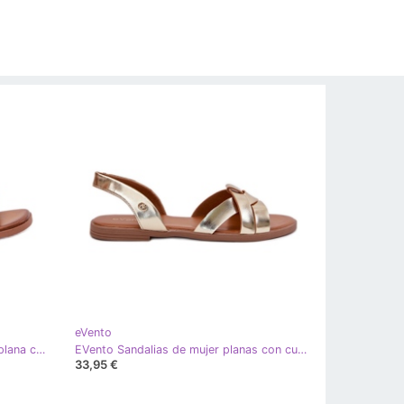
eVento
EVento Chanclas de mujer de late plana con una encuadernación decorativa de oro dorado
EVento Sandalias de mujer planas con cuero dorado
33,95 €