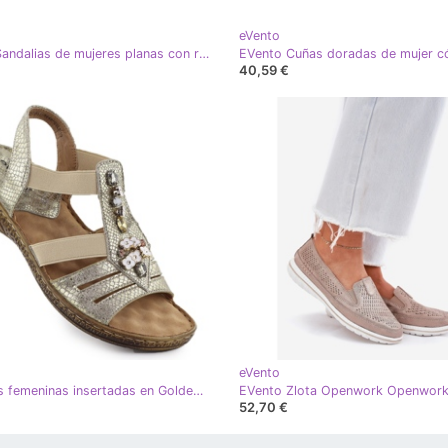
eVento
EVento Sandalias de mujeres planas con rayas doradas flexibles dorado
40,59 €
eVento
Sandalias femeninas insertadas en Golden Evento 8849 borradores dorado
52,70 €