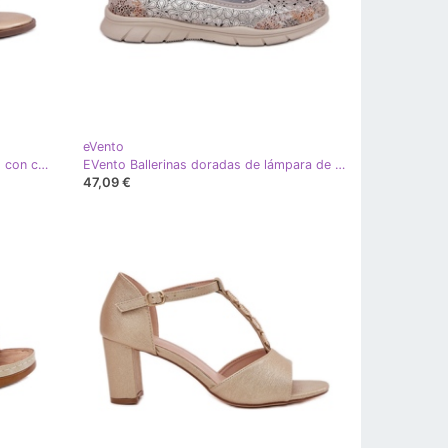
eVento
EVento Aletas planas para mujeres con cuero dorado de cuero ecológico
EVento Ballerinas doradas de lámpara de luz de cuero dorado
47,09 €