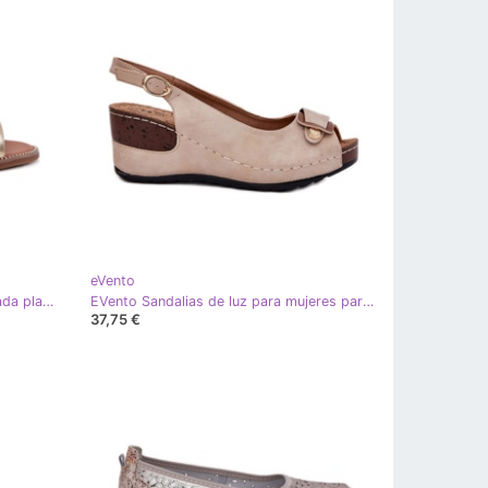
eVento
EVento Sandalias de mujer de ceñada plana Golden Golden dorado
EVento Sandalias de luz para mujeres para zapatos de confort beige-duardia dorado
37,75 €