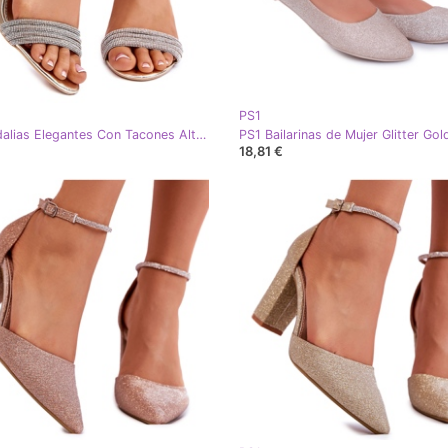
PS1
PS1 Sandalias Elegantes Con Tacones Altos De Zirconia Cúbica Golden Laurene dorado
18,81 €