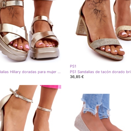
PS1
PS1 Sandalias Hillary doradas para mujer con tacones masivos dorado
36,85 €