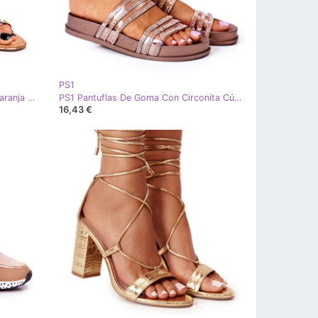
PS1
PS1 Sandalias de Mujer Elegante Naranja Oriental Brooke multicolor dorado
PS1 Pantuflas De Goma Con Circonita Cúbica Oro Rosa Miss You dorado
16,43 €