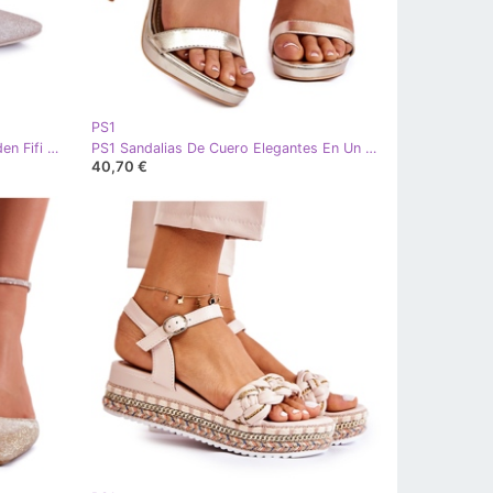
PS1
PS1 Bailarinas de Mujer Glitter Golden Fifi dorado
PS1 Sandalias De Cuero Elegantes En Un Tacón Alto Averie Dorado
40,70 €