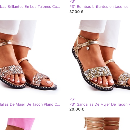
PS1
PS1 Bombas Brillantes En Los Talones Con Diamantes De Imitación De Oro Rosa Castor dorado
37,00 €
PS1
PS1 Sandalias De Mujer De Tacón Plano Con Tachuelas Oro Rosa Francesca dorado
20,00 €