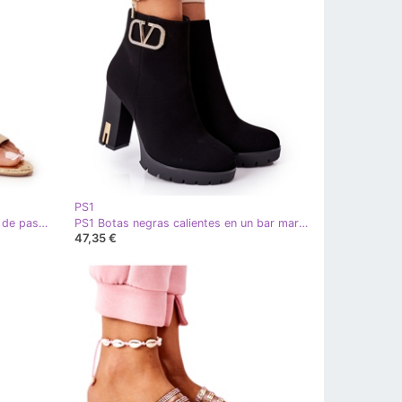
PS1
PS1 Sandalias atadas en una barra de pasarela dorada dorado
PS1 Botas negras calientes en un bar maravilloso negro dorado
47,35 €