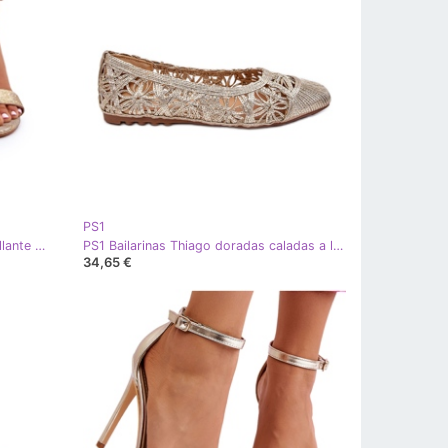
PS1
PS1 Sandalias de tacón dorado brillante Maxim
PS1 Bailarinas Thiago doradas caladas a la moda dorado
34,65 €