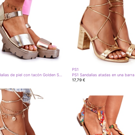
PS1
PS1 Sandalias de piel con tacón Golden Sovie dorado
17,79 €