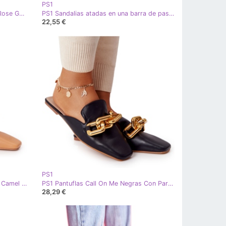
PS1
PS1 Zapatillas de Mujer con Cuña Rose Gold Avery rosa dorado
PS1 Sandalias atadas en una barra de pasarela dorada dorado
22,55 €
PS1
PS1 Pantuflas Con Palas Y Cadena Camel Call On Me marrón dorado
PS1 Pantuflas Call On Me Negras Con Parte Superior Y Cadena negro dorado
28,29 €