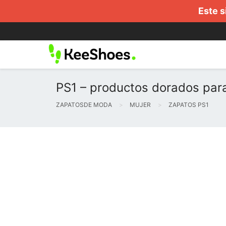
Este s
PS1 – productos dorados par
ZAPATOSDE MODA
MUJER
ZAPATOS PS1