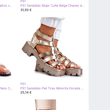
PS1
PS1 Bombas brillantes en tacones altos con diamantes de imitación de oro Castor dorado
PS1 Sandalias Mujer Cuña Beige Chaves dorado
31,50 €
PS1
PS1 Sandalias De Mujer De Tacón Plano Con Tachuelas Francesca Doradas dorado
PS1 Sandalias Piel Tiras Minorita Dorada dorado
25,14 €