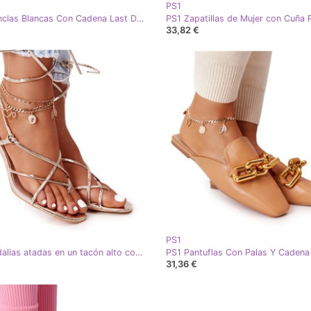
PS1
PS1 Chanclas Blancas Con Cadena Last Dance blanco dorado
33,82 €
PS1
PS1 Sandalias atadas en un tacón alto con punta cuadrada Golden Runway dorado
31,36 €