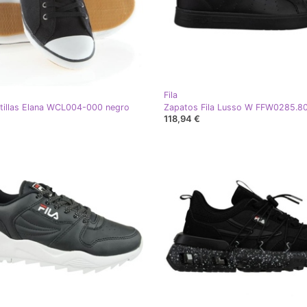
Fila
atillas Elana WCL004-000 negro
118,94 €