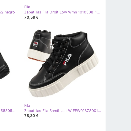
Fila
52 negro
Zapatillas Fila Orbit Low Wmn 1010308-12V negro
70,59 €
Fila
Zapatillas Fila Cityblock W FFW018583052 negro
Zapatillas Fila Sandblast W FFW0187.80010 negro
78,30 €