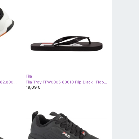
Fila
Zapatillas Fila Modern T'23 FFW0282.80010 negro
Fila Troy FFW0005 80010 Flip Black -Flops negro
19,09 €