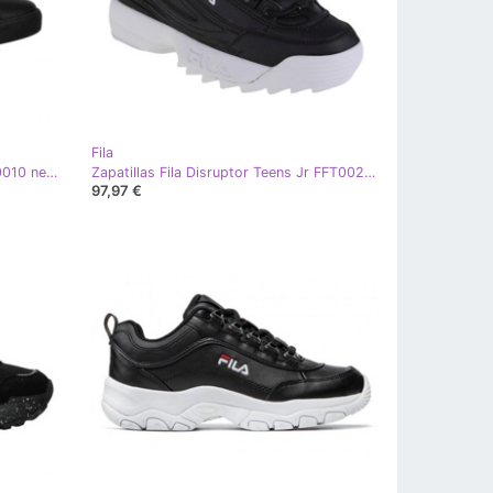
Fila
Zapatos Fila Lusso W FFW0285.80010 negro
Zapatillas Fila Disruptor Teens Jr FFT0029-80010 negro
97,97 €