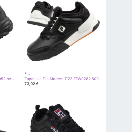
Fila
Zapatillas Fila Loligo FFW0296.83052 negro
Zapatillas Fila Modern T'23 FFW0282.80010 negro
73,92 €