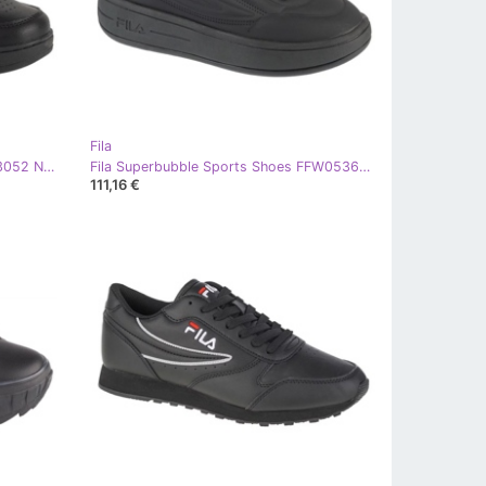
Fila
Zapatos Fila Rega NF FFW0484-83052 Negro
Fila Superbubble Sports Shoes FFW0536-80010 Negro
111,16 €