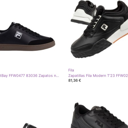
Fila
Fila CourtBay FFW0477 83036 Zapatos negro
81,36 €