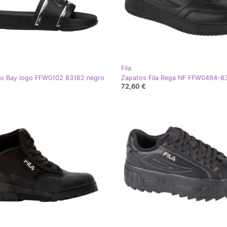
Fila
ro Bay logo FFW0102 83162 negro
72,60 €