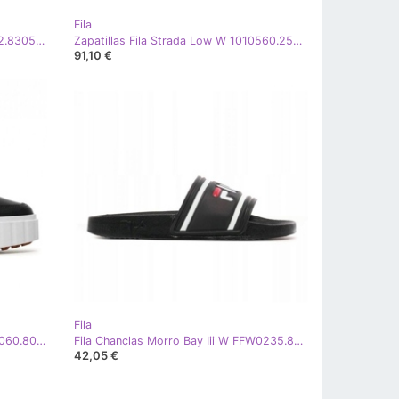
Fila
Zapatillas Fila UpgR8 HW FFW0242.83052 negro
Zapatillas Fila Strada Low W 1010560.25Y negro
91,10 €
Fila
Zapatillas Fila Sandblast LW FFW0060.80010 negro
Fila Chanclas Morro Bay Iii W FFW0235.80010 negro
42,05 €