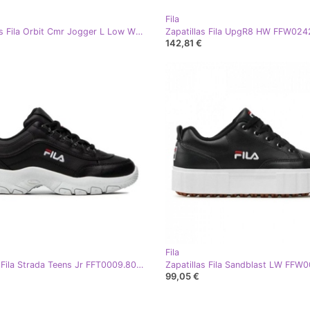
Fila
Zapatillas Fila Orbit Cmr Jogger L Low Wmn 1010621-25Y negro
142,81 €
Fila
Zapatos Fila Strada Teens Jr FFT0009.80010 negro
99,05 €