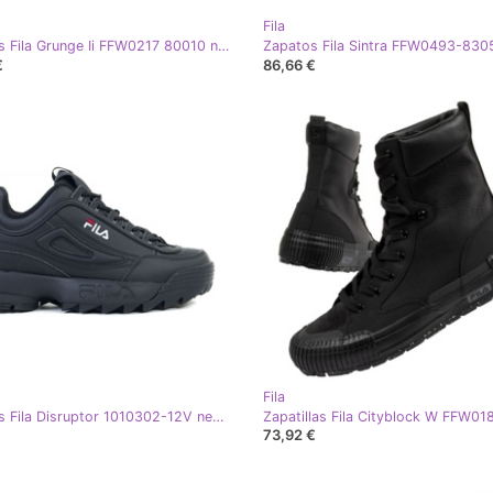
Fila
Zapatillas Fila Grunge Ii FFW0217 80010 negro
Zapatos Fila Sintra FFW0493-830
€
86,66 €
Fila
Zapatillas Fila Disruptor 1010302-12V negro
73,92 €