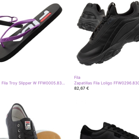
Fila
Chanclas Fila Troy Slipper W FFW0005.83242 negro
82,67 €