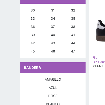
30
31
32
33
34
35
36
37
38
39
40
41
42
43
44
45
46
47
Fila
71,44 €
BANDERA
AMARILLO
AZUL
BEIGE
BLANCO