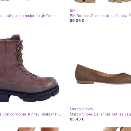
BM
PA1 Botas Jodhpur de mujer Leigh Green caqui verde
59,06 €
Marco Shoes
BM Botas con cordones Kinney Khaki marrón caqui
Marco Shoes Bailarinas sutiles caq
85,48 €