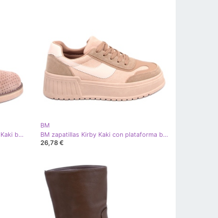
BM
BM Botas primavera caladas Neve Kaki beige caqui
BM zapatillas Kirby Kaki con plataforma beige caqui
26,78 €