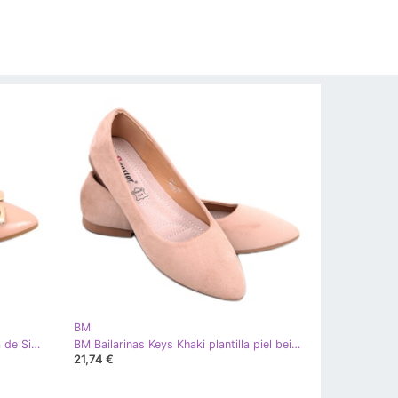
BM
BM Bailarinas elegantes con hebilla de Simon Khaki caqui
BM Bailarinas Keys Khaki plantilla piel beige caqui
21,74 €