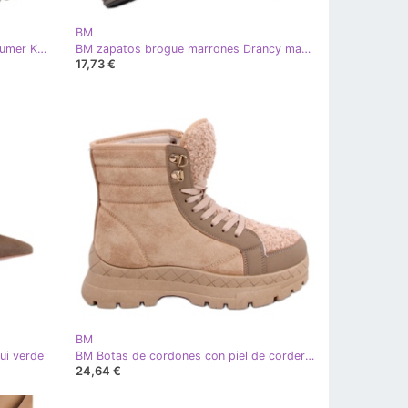
BM
BM Botines Chelsea de caña alta Rumer Khaki beige caqui
BM zapatos brogue marrones Drancy marrón caqui
17,73 €
BM
ui verde
BM Botas de cordones con piel de cordero Khandi Khaki beige caqui
24,64 €