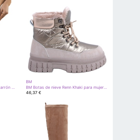
BM
BM Botas con aislamiento Mesal marrón caqui verde
BM Botas de nieve Renn Khaki para mujer caqui
46,37 €