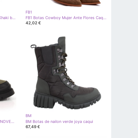
FB1
BM Chanclos mujer Jodhpur Foxy Khaki beige caqui
FB1 Botas Cowboy Mujer Ante Flores Caqui Ariane B-819 verde
42,02 €
BM
News Botas mujer insuladas caqui NOVEDADES verde
BM Botas de nailon verde joya caqui
67,49 €