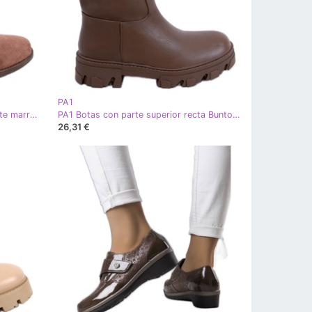
PA1
BM Botas planas Wever Kaki de ante marrón caqui
PA1 Botas con parte superior recta Bunton Army Green marrón caqui
26,31 €