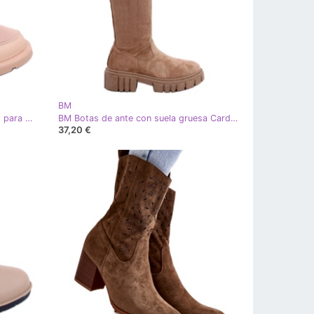
BM
BM Botas de nieve con aislamiento para mujer Busted Khaki caqui
BM Botas de ante con suela gruesa Cards Khaki caqui
37,20 €