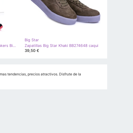
Big Star
Zapatos Deportivos De Mujer Sneakers Big Star GG274458 negro caqui rosa gris
Zapatillas Big Star Khaki BB274648 caqui
39,50 €
mas tendencias, precios atractivos. Disfrute de la