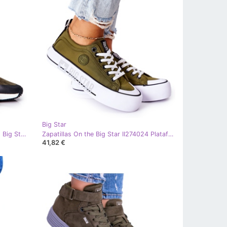
Big Star
Zapatos Deportivos Memory Foam Big Star II274308 Khaki negro caqui
Zapatillas On the Big Star II274024 Plataforma caqui verde
41,82 €