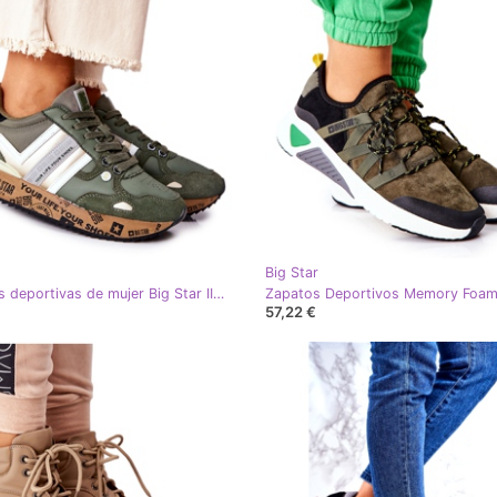
Big Star
Zapatillas deportivas de mujer Big Star II274299 Khaki caqui verde
57,22 €