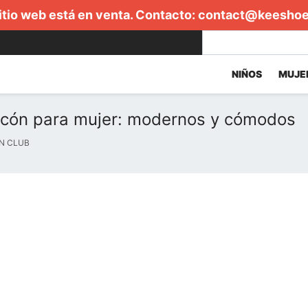
itio web está en venta. Contacto:
contact@keesho
NIÑOS
MUJE
acón para mujer: modernos y cómodos
N CLUB