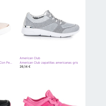
American Club
American Club Sneakers De Mujer Con Perlas marrón
American Club zapatillas americanas gris
26,14 €