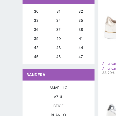
30
31
32
33
34
35
36
37
38
39
40
41
42
43
44
45
46
47
America
33,29 €
BANDERA
AMARILLO
AZUL
BEIGE
BLANCO