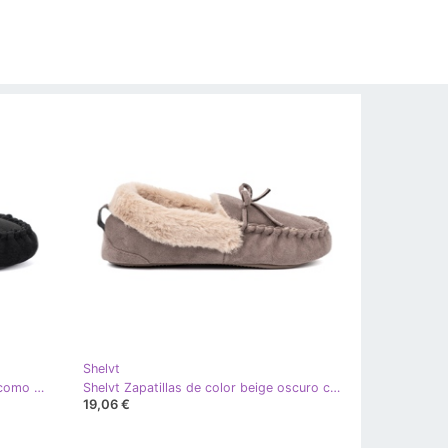
Shelvt
Shelvt Zapatillas suaves y negras como mocasines con arco negro
Shelvt Zapatillas de color beige oscuro con arco y un interior esponjoso de tipo mocasín
19,06 €