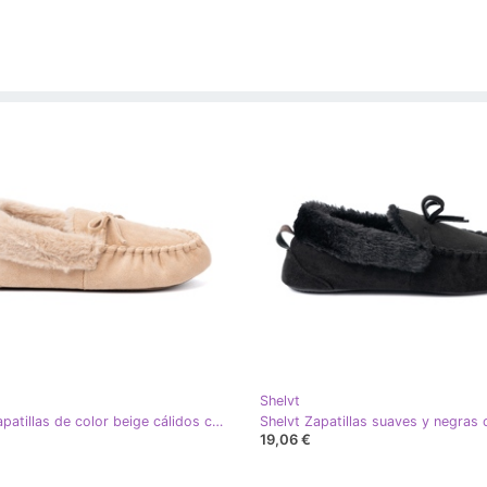
Shelvt
Shelvt Zapatillas de color beige cálidos como mocasines con arco
19,06 €