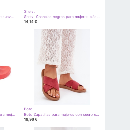
Shelvt
Seastar Chanclas negras con pelaje suave negro
Shelvt Chanclas negras para mujeres clásicas en una suela plana negro
14,14 €
Boto
Shelvt Cómodas zapatillas rojas para mujeres rojo
Boto Zapatillas para mujeres con cuero ecológico Borgoña Lorana rojo
18,96 €