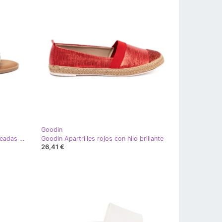
Goodin
Shelvt Zapatillas para mujeres plateadas con recortes plata
Goodin Apartrilles rojos con hilo brillante
26,41 €