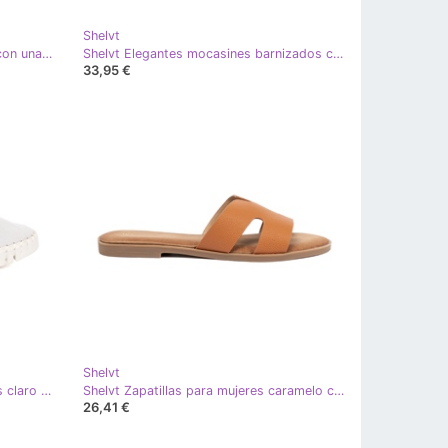
Shelvt
Shelvt Mocasines de ante negros con una elegante decoración dorada
Shelvt Elegantes mocasines barnizados con una decoración dorada negro
33,95 €
Shelvt
Goodin Zapatillas de zapatillas gris claro con inserciones flexibles
Shelvt Zapatillas para mujeres caramelo con recortes
26,41 €