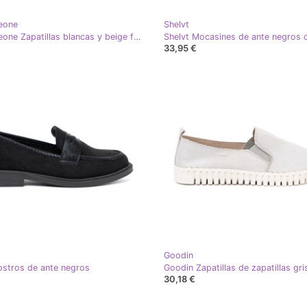
eone
Shelvt
Sergio Leone Zapatillas blancas y beige femeninas
33,95 €
Goodin
ostros de ante negros
30,18 €