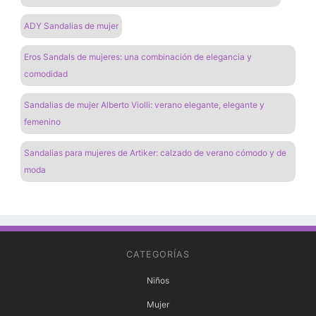
ADY Sandalias de mujer
Eros Sandals de mujeres: una combinación de elegancia y
comodidad
Sandalias de mujer Alberto Violli: verano elegante, elegante y
femenino
Sandalias para mujeres de Artiker: calzado de verano cómodo y de
moda
CATEGORÍAS
Niños
Mujer