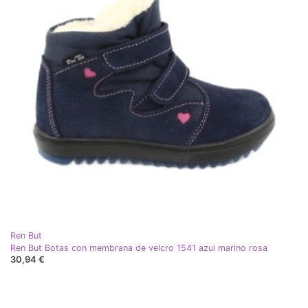
Ren But
Ren But Botas con membrana de velcro 1541 azul marino rosa
30,94 €