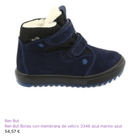
Ren But
Ren But Botas con membrana de velcro 3346 azul marino azul
54,57 €