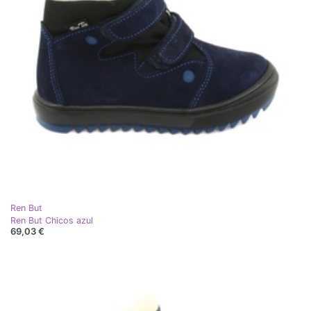
Ren But
Ren But Chicos azul
69,03 €