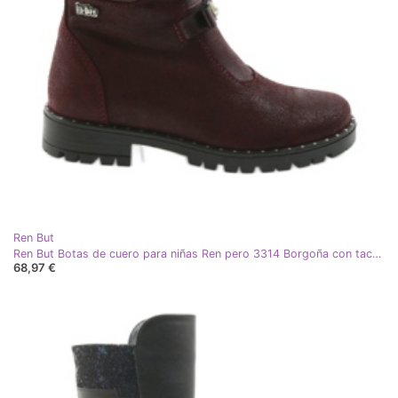
Ren But
Ren But Botas de cuero para niñas Ren pero 3314 Borgoña con tachuelas rojo
68,97 €