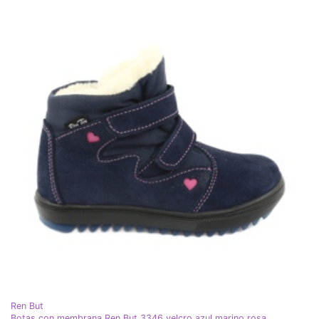
Ren But
Botas con membrana Ren But 3346 velcro azul marino rosa