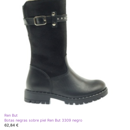
Ren But
Botas negras sobre piel Ren But 3309 negro
62,84 €