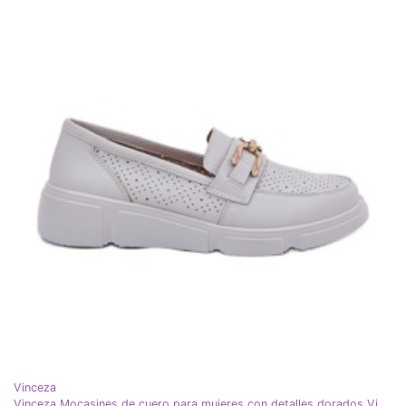
Vinceza
Vinceza Mocasines de cuero para mujeres con detalles dorados Vincez 88007 gris claro blanco