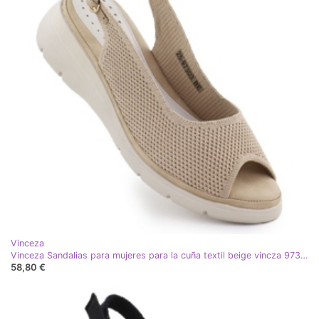
Vinceza
Vinceza Sandalias para mujeres para la cuña textil beige vincza 97303
58,80 €