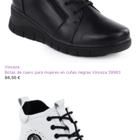
Vinceza
Botas de cuero para mujeres en cuñas negras Vinceza 39963
94,50 €