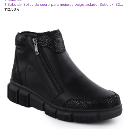
T.Sokolski Botas de cuero para mujeres beige aislado. Sokolski Z24-218
112,50 €