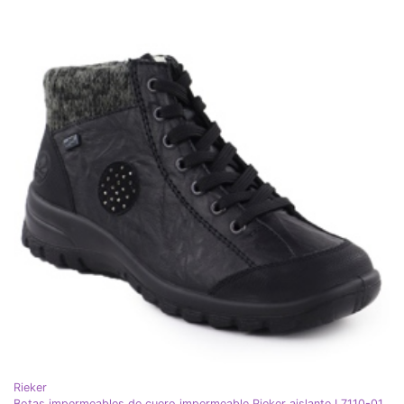
Rieker
Botas impermeables de cuero impermeable Rieker aislante L7110-01