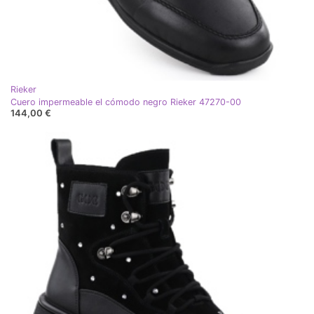
Rieker
Cuero impermeable el cómodo negro Rieker 47270-00
144,00 €