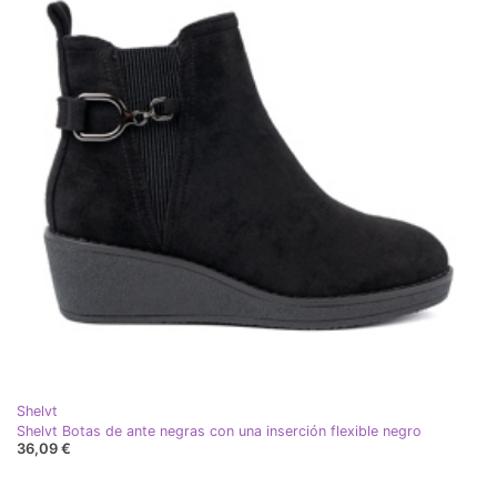
Shelvt
Shelvt Botas de ante negras con una inserción flexible negro
36,09 €