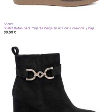
Shelvt
Shelvt Botas para mujeres beige en una cuña cómoda y baja
36,09 €