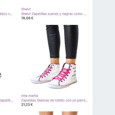
Shelvt
Shelvt Zapatillas de color beige cálidos como mocasines con arco
Shelvt Zapatillas suaves y negras como mocasines con arco negro
19,06 €
Inna marka
Zapatillas de zapatillas negras de zapatillas negro
Zapatillas blancas de tobillo con un patrón geométrico kalerrt blanco
21,23 €