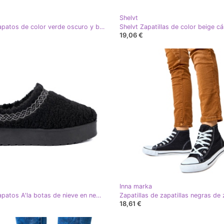
Shelvt
Shelvt Zapatos de color verde oscuro y botas de nieve con pelaje
19,06 €
Inna marka
Shelvt Zapatos A'la botas de nieve en negro con bordado decorativo
18,61 €