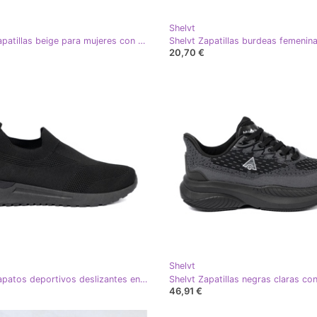
Shelvt
Shelvt Zapatillas beige para mujeres con flores
20,70 €
Shelvt
Shelvt Zapatos deportivos deslizantes en negro
46,91 €