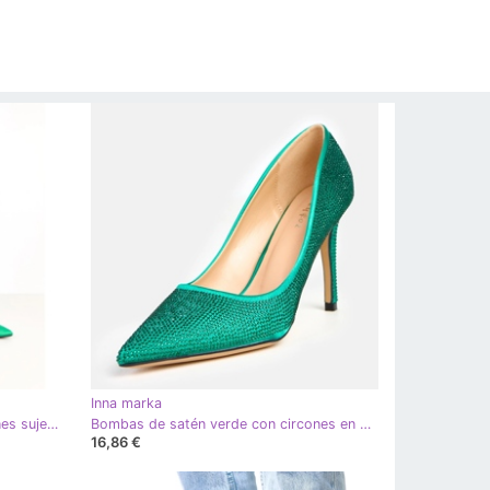
Inna marka
Bombas de satén verde con circones sujetos con tobillo Zizia
Bombas de satén verde con circones en el talón Aranka
16,86 €