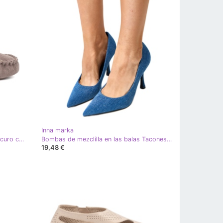
Inna marka
Shelvt Zapatillas de color beige oscuro con arco y un interior esponjoso de tipo mocasín
Bombas de mezclilla en las balas Tacones altos azul
19,48 €