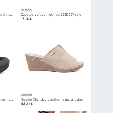
Befado
Shelvt Zapatillas burdeas femeninas en la plataforma rojo
Zapatos befado mujer pu 551D007 rojo
15,16 €
Goodin
Shelvt Zapatillas negras claras con un mcArthur superior transpirable negro
Goodin Chanclas plataforma mujer beige
43,31 €