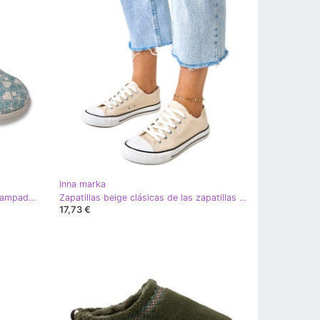
Inna marka
Pantuflas de mujer befado con estampado de pu 219D485 gris
Zapatillas beige clásicas de las zapatillas de zapatillas de Zurhat
17,73 €