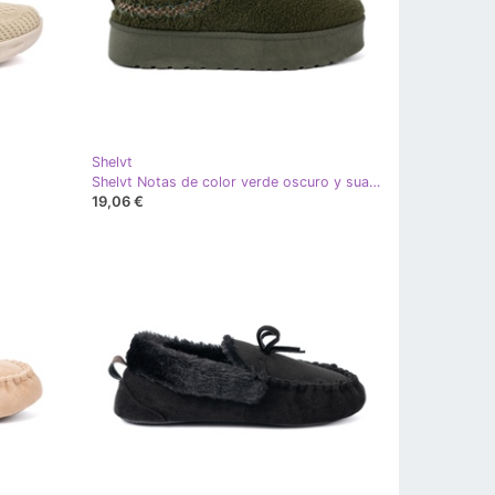
Shelvt
Shelvt Notas de color verde oscuro y suave A'la sin talón
19,06 €