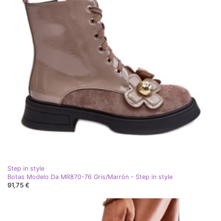
Step in style
Botas Modelo Da MR870-76 Gris/Marrón - Step in style
91,75 €