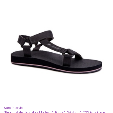
Step in style
Step in style Sandalias Modelo 4FRSS24FSANF054-23S Gris Oscuro - Pisa con estilo