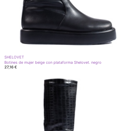
SHELOVET
Botines de mujer beige con plataforma Shelovet. negro
27,16 €