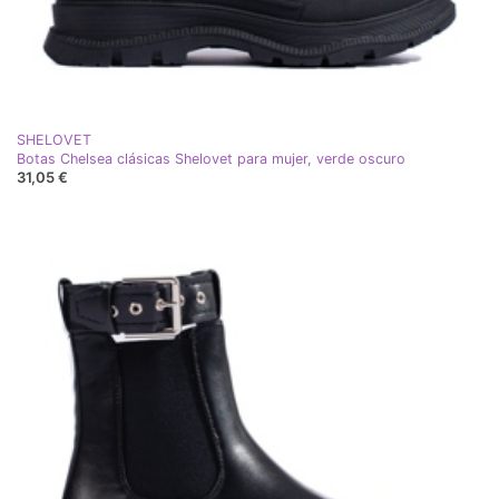
SHELOVET
Botas Chelsea clásicas Shelovet para mujer, verde oscuro
31,05 €