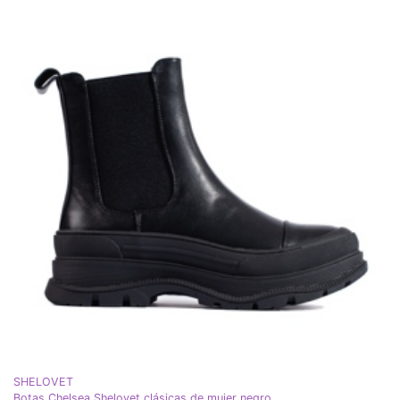
SHELOVET
Botas Chelsea Shelovet clásicas de mujer negro