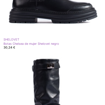
SHELOVET
Botas Chelsea de mujer Shelovet negro
30,24 €