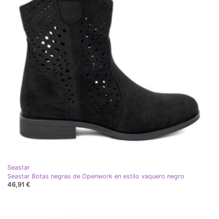
Seastar
Seastar Botas negras de Openwork en estilo vaquero negro
46,91 €