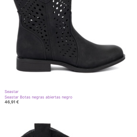
Seastar
Seastar Botas negras abiertas negro
46,91 €