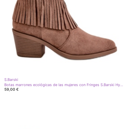
S.Barski
Botas marrones ecológicas de las mujeres con Fringes S.Barski Hy42-127 beige
59,00 €