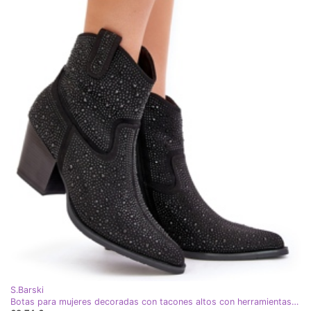
S.Barski
Botas para mujeres decoradas con tacones altos con herramientas en el Spitz S.Barski Hy42-121 Negro