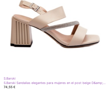
S.Barski
S.Barski Sandalias elegantes para mujeres en el post beige D&amp;A MR38-549
74,55 €