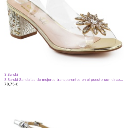
S.Barski
S.Barski Sandalias de mujeres transparentes en el puesto con circones Złote D&amp;A por S. Barski MR51-002 dorado
78,75 €