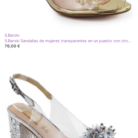
S.Barski
S.Barski Sandalias de mujeres transparentes en un puesto con circones Złote S. Barski MR51-725 dorado
76,00 €