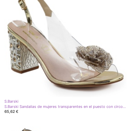
S.Barski
S.Barski Sandalias de mujeres transparentes en el puesto con circonitos Złote D&amp;A por S. Barski MR51-702 dorado
65,62 €