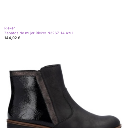
Rieker
Zapatos de mujer Rieker N3267-14 Azul
144,92 €