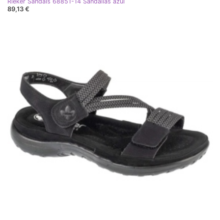
Rieker Sandals 68851-14 Sandalias azul
89,13 €