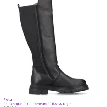
Rieker
Botas negras Rieker Femenino Z9158-00 negro