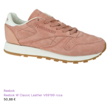
Reebok
Reebok W Classic Leather V69199 rosa
50,88 €