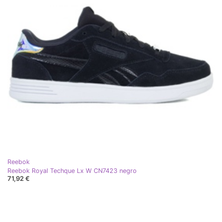
Reebok
Reebok Royal Techque Lx W CN7423 negro
71,92 €