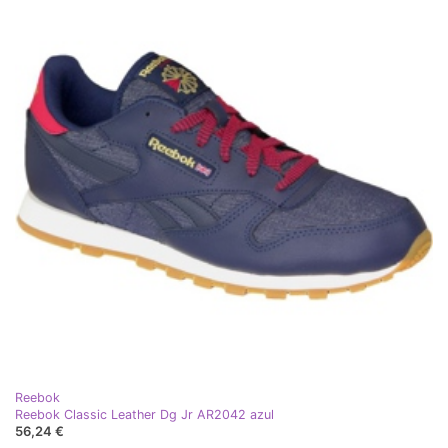
Reebok
Reebok Classic Leather Dg Jr AR2042 azul
56,24 €