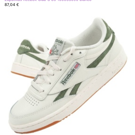
87,04 €