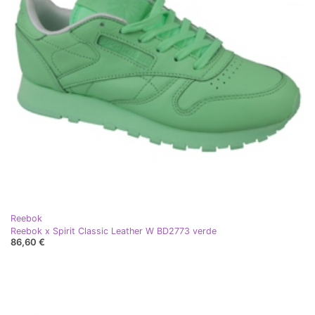
Reebok
Reebok x Spirit Classic Leather W BD2773 verde
86,60 €