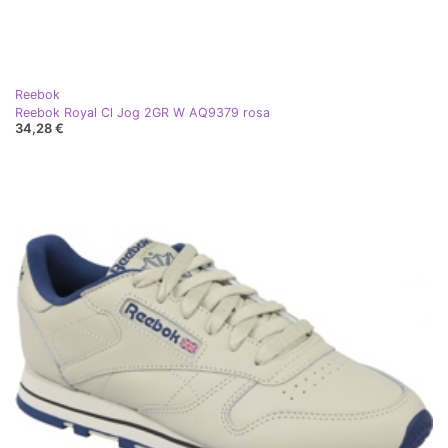
Reebok
Reebok Royal Cl Jog 2GR W AQ9379 rosa
34,28 €