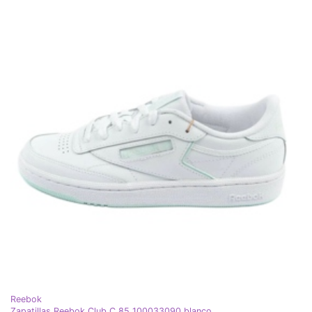
Reebok
Zapatillas Reebok Club C 85 100033090 blanco