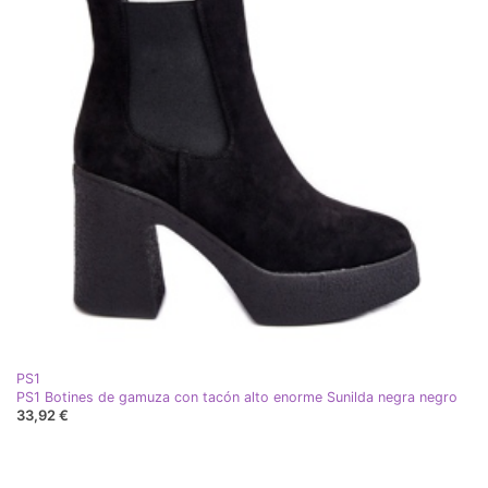
PS1
PS1 Botines de gamuza con tacón alto enorme Sunilda negra negro
33,92 €