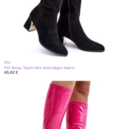
PS1
PS1 Botas Tacón Alto Ante Negro Inatris
65,62 €