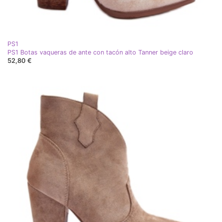
PS1
PS1 Botas vaqueras de ante con tacón alto Tanner beige claro
52,80 €