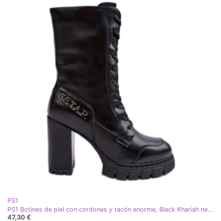
PS1
PS1 Botines de piel con cordones y tacón enorme, Black Khariah negro
47,30 €