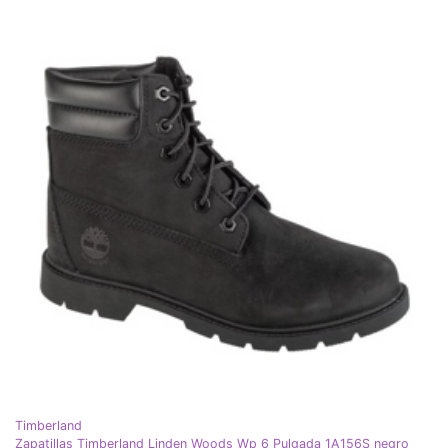
Timberland
Zapatillas Timberland Linden Woods Wp 6 Pulgada 1A156S negro