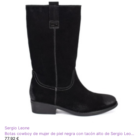
Sergio Leone
Botas cowboy de mujer de piel negra con tacón alto de Sergio Leone negro
77,92 €