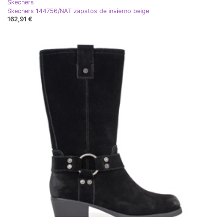
Skechers
Skechers 144756/NAT zapatos de invierno beige
162,91 €