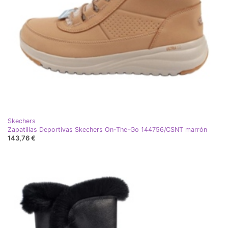
Skechers
Zapatillas Deportivas Skechers On-The-Go 144756/CSNT marrón
143,76 €