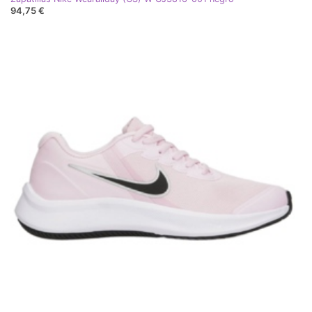
94,75 €