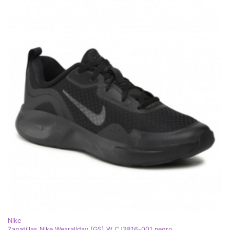
Nike
Zapatillas Nike Wearallday (GS) W CJ3816-001 negro