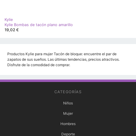
Kylie
Kylie Bombas de tacón plano amarillo
19,02 €
Productos Kylie para mujer Tacón de bloque: encuentre el par de
zapatos de sus sueños. Las últimas tendencias, precios atractivos.
Disfrute de la comodidad de comprar.
CATEGORÍAS
Niños
Mujer
Hombres
Deporte