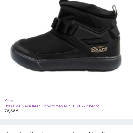
Keen
Botas de nieve Keen Hoodromeo Mini 1026797 negro
76,86 €