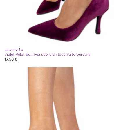
Inna marka
Violet Velor bombea sobre un tacón alto púrpura
17,56 €